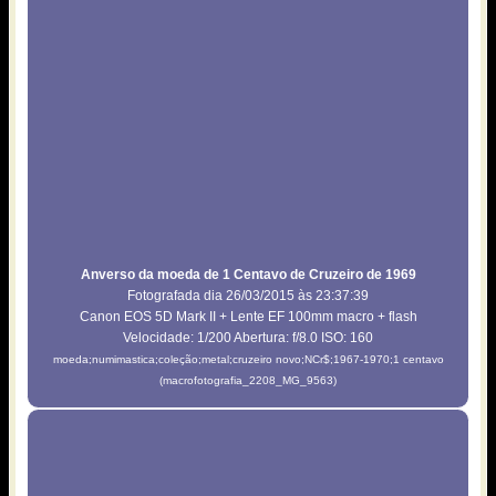
Anverso da moeda de 1 Centavo de Cruzeiro de 1969
Fotografada dia 26/03/2015 às 23:37:39
Canon EOS 5D Mark II + Lente EF 100mm macro + flash
Velocidade: 1/200 Abertura: f/8.0 ISO: 160
moeda;numimastica;coleção;metal;cruzeiro novo;NCr$;1967-1970;1 centavo
(macrofotografia_2208_MG_9563)