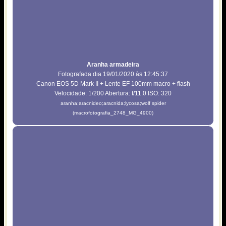
Aranha armadeira
Fotografada dia 19/01/2020 às 12:45:37
Canon EOS 5D Mark II + Lente EF 100mm macro + flash
Velocidade: 1/200 Abertura: f/11.0 ISO: 320
aranha;aracnideo;aracnida;lycosa;wolf spider
(macrofotografia_2748_MG_4900)