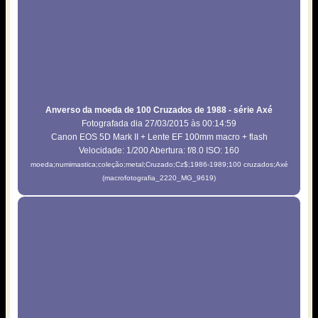
Anverso da moeda de 100 Cruzados de 1988 - série Axé
Fotografada dia 27/03/2015 às 00:14:59
Canon EOS 5D Mark II + Lente EF 100mm macro + flash
Velocidade: 1/200 Abertura: f/8.0 ISO: 160
moeda;numimastica;coleção;metal;Cruzado;Cz$;1986-1989;100 cruzados;Axé
(macrofotografia_2220_MG_9619)