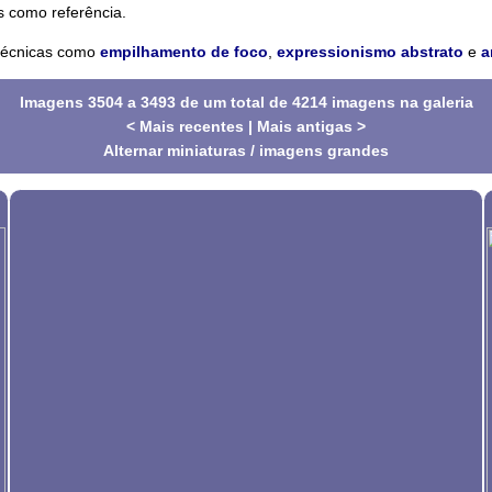
s como referência.
 técnicas como
empilhamento de foco
,
expressionismo abstrato
e
a
Imagens 3504 a 3493 de um total de 4214 imagens na galeria
< Mais recentes
|
Mais antigas >
Alternar miniaturas / imagens grandes