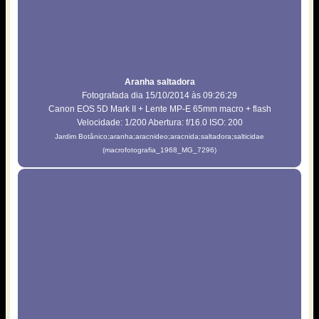
Aranha saltadora
Fotografada dia 15/10/2014 às 09:26:29
Canon EOS 5D Mark II + Lente MP-E 65mm macro + flash
Velocidade: 1/200 Abertura: f/16.0 ISO: 200
Jardim Botânico;aranha;aracnideo;aracnida;saltadora;salticidae
(macrofotografia_1968_MG_7296)