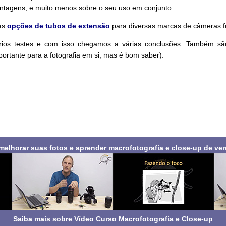
ntagens, e muito menos sobre o seu uso em conjunto.
mas
opções de tubos de extensão
para diversas marcas de câmeras fo
rios testes e com isso chegamos a várias conclusões. Também são m
portante para a fotografia em si, mas é bom saber).
melhorar suas fotos e aprender macrofotografia e close-up de ve
Saiba mais sobre Vídeo Curso Macrofotografia e Close-up