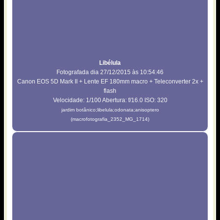
Libélula
Fotografada dia 27/12/2015 às 10:54:46
Canon EOS 5D Mark II + Lente EF 180mm macro + Teleconverter 2x +
flash
Velocidade: 1/100 Abertura: f/16.0 ISO: 320
jardim botânico;libelula;odonata;anisoptero
(macrofotografia_2352_MG_1714)