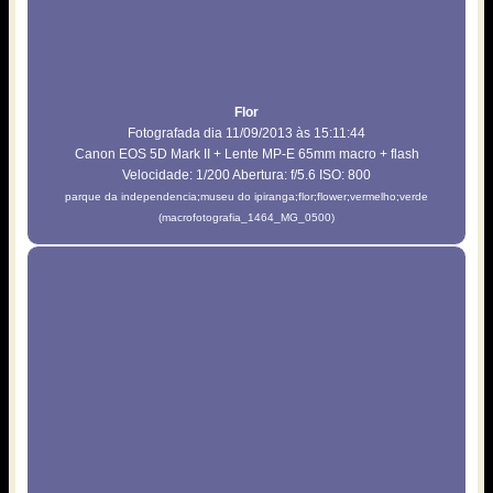
Flor
Fotografada dia 11/09/2013 às 15:11:44
Canon EOS 5D Mark II + Lente MP-E 65mm macro + flash
Velocidade: 1/200 Abertura: f/5.6 ISO: 800
parque da independencia;museu do ipiranga;flor;flower;vermelho;verde
(macrofotografia_1464_MG_0500)