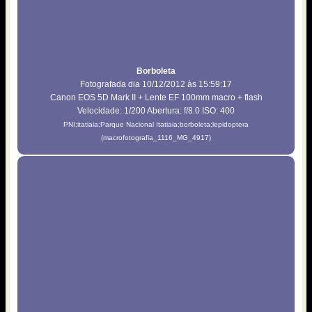
Borboleta
Fotografada dia 10/12/2012 às 15:59:17
Canon EOS 5D Mark II + Lente EF 100mm macro + flash
Velocidade: 1/200 Abertura: f/8.0 ISO: 400
PNI;itatiaia;Parque Nacional Itatiaia;borboleta;lepidoptera
(macrofotografia_1116_MG_4917)