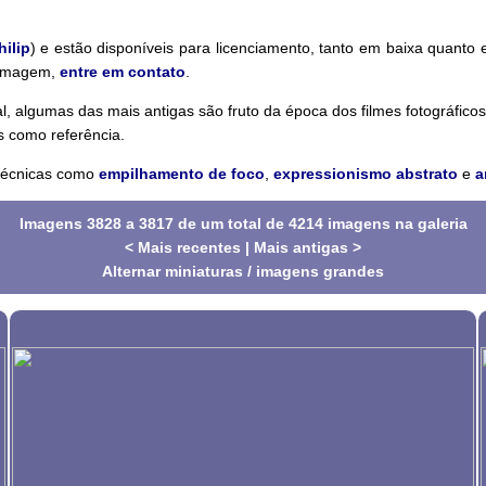
hilip
) e estão disponíveis para licenciamento, tanto em baixa quanto
a imagem,
entre em contato
.
 algumas das mais antigas são fruto da época dos filmes fotográficos. 
s como referência.
 técnicas como
empilhamento de foco
,
expressionismo abstrato
e
a
Imagens 3828 a 3817 de um total de 4214 imagens na galeria
< Mais recentes
|
Mais antigas >
Alternar miniaturas / imagens grandes