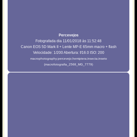
Percevejos
Fotografada dia 11/01/2018 às 11:52:48
Canon EOS 5D Mark II + Lente MP-E 65mm macro + flash
Velocidade: 1/200 Abertura: f/16.0 ISO: 200
macrophotography;percevejo;hemiptera;insecta;inseto
(macrofotografia_2568_MG_7779)