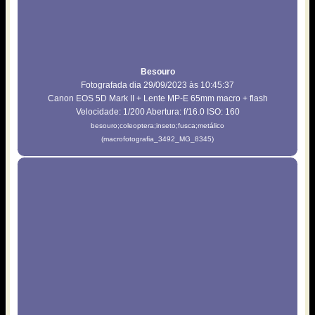
Besouro
Fotografada dia 29/09/2023 às 10:45:37
Canon EOS 5D Mark II + Lente MP-E 65mm macro + flash
Velocidade: 1/200 Abertura: f/16.0 ISO: 160
besouro;coleoptera;inseto;fusca;metálico
(macrofotografia_3492_MG_8345)