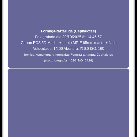
Formiga-tartaruga (Cephalotes)
Fotografada dia 30/10/2025 às 14:45:57
Canon EOS 5D Mark II + Lente MP-E 65mm macro + flash
Velocidade: 1/200 Abertura: f/16.0 ISO: 160
formiga;Hymenoptera;formicidae;Formiga-tartaruga;Cephalotes
(macrofotografia_4020_MG_0426)